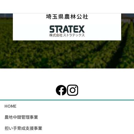
カ
ラ
ム
リ
ン
ク
HOME
農地中間管理事業
担い手育成支援事業