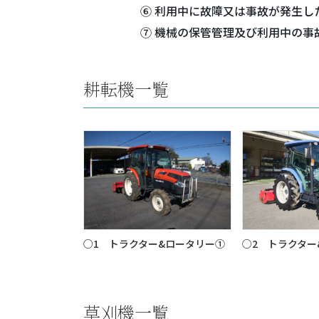
⑥ 利用中に故障又は事故が発生
⑦ 機械の保管管理及び利用中の事
耕転機一覧
○1 トラクター&ロータリー①
○2 トラクター
草刈機一覧