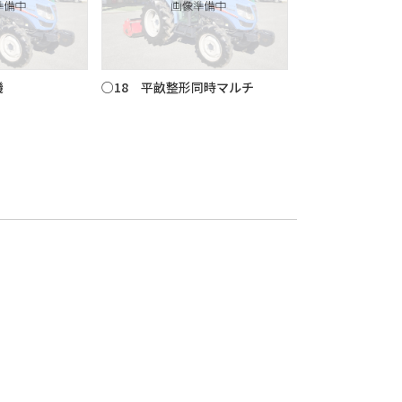
機
○18 平畝整形同時マルチ