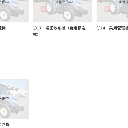
理機
○17 堆肥散布機（自走積込
○14 乗用管理
式）
むき機