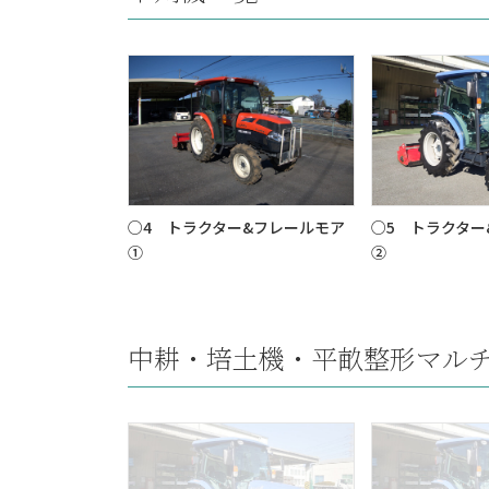
○4 トラクター&フレールモア
○5 トラクター
①
②
中耕・培土機・平畝整形マル