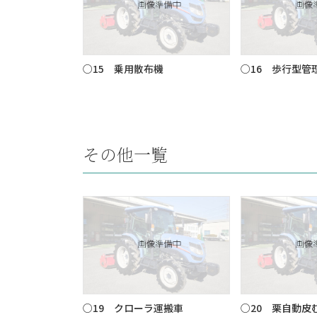
○15 乗用散布機
○16 歩行型管
その他一覧
○19 クローラ運搬車
○20 栗自動皮