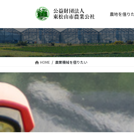
コ
ナ
ン
ビ
農地を借り
テ
ゲ
ン
ー
ツ
シ
に
ョ
移
ン
動
に
移
HOME
農業機械を借りたい
動