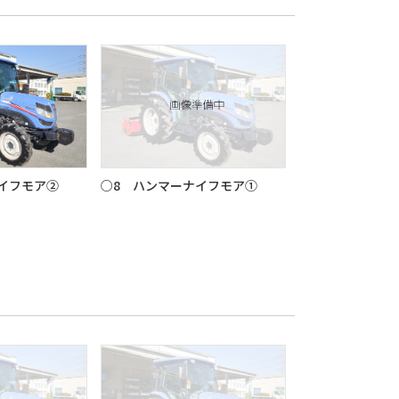
イフモア②
○8 ハンマーナイフモア①