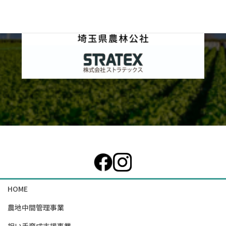
カ
ラ
ム
リ
ン
ク
HOME
農地中間管理事業