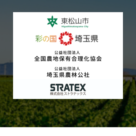
カ
ラ
ム
リ
ン
ク