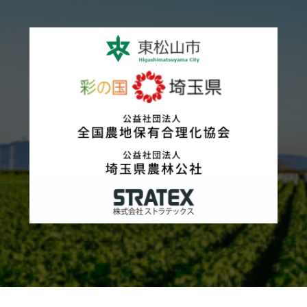
カ
ラ
ム
リ
ン
ク